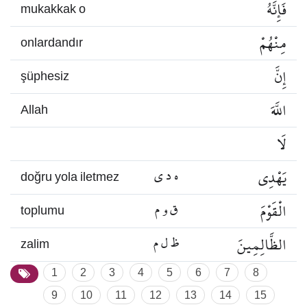
فَإِنَّهُ
mukakkak o
مِنْهُمْ
onlardandır
إِنَّ
şüphesiz
اللَّهَ
Allah
لَا
يَهْدِي
ه د ي
doğru yola iletmez
الْقَوْمَ
ق و م
toplumu
الظَّالِمِينَ
ظ ل م
zalim
1
2
3
4
5
6
7
8
9
10
11
12
13
14
15