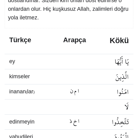
dostlarıdırlar. Sizden kim onları dost edinirse o
onlardan olur. Hiç kuşkusuz Allah, zalimleri doğru
yola iletmez.
Kökü
Türkçe
Arapça
يَا أَيُّهَا
ey
الَّذِينَ
kimseler
امَنُوا
ا م ن
inanan(lar)
لَا
تَتَّخِذُوا
ا خ ذ
edinmeyin
الْيَهُودَ
yahudileri