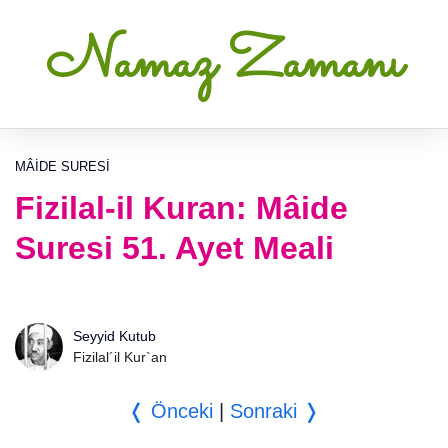
Namaz Zamanı
MÂIDE SURESI
Fizilal-il Kuran: Mâide
Suresi 51. Ayet Meali
Seyyid Kutub
Fizilal´il Kur`an
❬ Önceki
|
Sonraki ❭