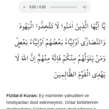
يَٓا اَيُّهَا الَّذ۪ينَ اٰمَنُوا لَا تَتَّخِذُوا الْيَهُودَ
وَالنَّصَارٰٓى اَوْلِيَٓاءَۢ بَعْضُهُمْ اَوْلِيَٓاءُ بَعْضٍۜ
وَمَنْ يَتَوَلَّهُمْ مِنْكُمْ فَاِنَّهُ مِنْهُمْۜ اِنَّ اللّٰهَ لَا
يَهْدِي الْقَوْمَ الظَّالِم۪ينَ
Fizilal-il Kuran:
Ey müminler yahudileri ve
hristiyanları dost edinmeyiniz. Onlar birbirlerinin