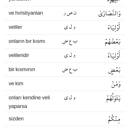
وَالنَّصَارَىٰ
ن ص ر
ve hıristiyanları
أَوْلِيَاءَ
و ل ي
veliler
بَعْضُهُمْ
ب ع ض
onların bır kısmı
أَوْلِيَاءُ
و ل ي
velileridir
بَعْضٍ
ب ع ض
bir kısmının
وَمَنْ
ve kim
يَتَوَلَّهُمْ
و ل ي
onları kendine veli
yaparsa
مِنْكُمْ
sizden