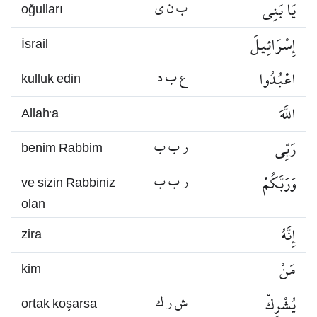
يَا بَنِي
ب ن ي
oğulları
إِسْرَائِيلَ
İsrail
اعْبُدُوا
ع ب د
kulluk edin
اللَّهَ
Allah’a
رَبِّي
ر ب ب
benim Rabbim
وَرَبَّكُمْ
ر ب ب
ve sizin Rabbiniz
olan
إِنَّهُ
zira
مَنْ
kim
يُشْرِكْ
ش ر ك
ortak koşarsa