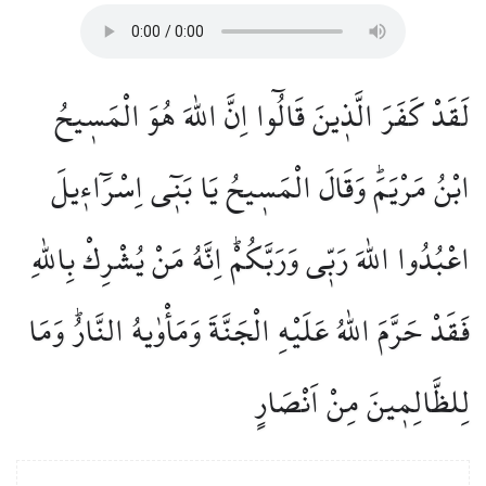
لَقَدْ كَفَرَ الَّذ۪ينَ قَالُٓوا اِنَّ اللّٰهَ هُوَ الْمَس۪يحُ
ابْنُ مَرْيَمَۜ وَقَالَ الْمَس۪يحُ يَا بَن۪ٓي اِسْرَٓاء۪يلَ
اعْبُدُوا اللّٰهَ رَبّ۪ي وَرَبَّكُمْۜ اِنَّهُ مَنْ يُشْرِكْ بِاللّٰهِ
فَقَدْ حَرَّمَ اللّٰهُ عَلَيْهِ الْجَنَّةَ وَمَأْوٰيهُ النَّارُۜ وَمَا
لِلظَّالِم۪ينَ مِنْ اَنْصَارٍ