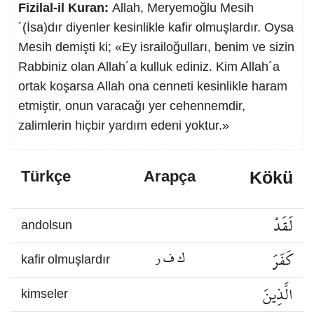
Fizilal-il Kuran:
Allah, Meryemoğlu Mesih
´(İsa)dır diyenler kesinlikle kafir olmuşlardır. Oysa
Mesih demişti ki; «Ey israiloğulları, benim ve sizin
Rabbiniz olan Allah´a kulluk ediniz. Kim Allah´a
ortak koşarsa Allah ona cenneti kesinlikle haram
etmiştir, onun varacağı yer cehennemdir,
zalimlerin hiçbir yardım edeni yoktur.»
Kökü
Türkçe
Arapça
لَقَدْ
andolsun
كَفَرَ
ك ف ر
kafir olmuşlardır
الَّذِينَ
kimseler