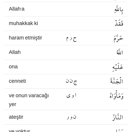
بِاللَّهِ
Allah’a
فَقَدْ
muhakkak ki
حَرَّمَ
ح ر م
haram etmiştir
اللَّهُ
Allah
عَلَيْهِ
ona
الْجَنَّةَ
ج ن ن
cenneti
وَمَأْوَاهُ
ا و ي
ve onun varacağı
yer
النَّارُ
ن و ر
ateştir
وَمَا
ve yoktur