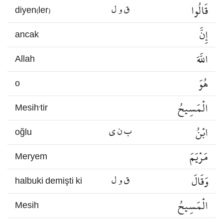
قَالُوا
ق و ل
diyen(ler)
إِنَّ
ancak
اللَّهَ
Allah
هُوَ
o
الْمَسِيحُ
Mesih’tir
ابْنُ
ب ن ي
oğlu
مَرْيَمَ
Meryem
وَقَالَ
ق و ل
halbuki demişti ki
الْمَسِيحُ
Mesih