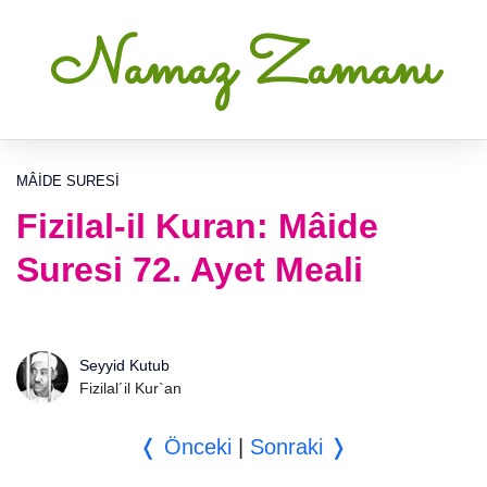
Namaz Zamanı
MÂIDE SURESI
Fizilal-il Kuran: Mâide
Suresi 72. Ayet Meali
Seyyid Kutub
Fizilal´il Kur`an
❬ Önceki
|
Sonraki ❭