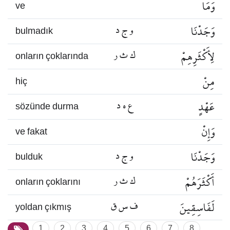
وَمَا
ve
وَجَدْنَا
و ج د
bulmadık
لِأَكْثَرِهِمْ
ك ث ر
onların çoklarında
مِنْ
hiç
عَهْدٍ
ع ه د
sözünde durma
وَإِنْ
ve fakat
وَجَدْنَا
و ج د
bulduk
أَكْثَرَهُمْ
ك ث ر
onların çoklarını
لَفَاسِقِينَ
ف س ق
yoldan çıkmış
1
2
3
4
5
6
7
8