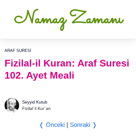
Namaz Zamanı
ARAF SURESI
Fizilal-il Kuran: Araf Suresi
102. Ayet Meali
Seyyid Kutub
Fizilal´il Kur`an
❬ Önceki
|
Sonraki ❭