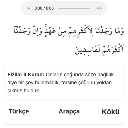
وَمَا وَجَدْنَا لِاَكْثَرِهِمْ مِنْ عَهْدٍۚ وَاِنْ وَجَدْنَٓا
اَكْثَرَهُمْ لَفَاسِق۪ينَ
Fizilal-il Kuran:
Onların çoğunda söze bağlılık
diye bir şey bulamadık, tersine çoğunu yoldan
çıkmış bulduk.
Kökü
Türkçe
Arapça