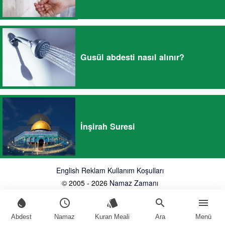
Gusül abdesti nasıl alınır?
İnşirah Suresi
English
Reklam
Kullanım Koşulları
© 2005 - 2026
Namaz Zamanı
water_drop
schedule
style
search
menu
Abdest
Namaz
Kuran Meali
Ara
Menü