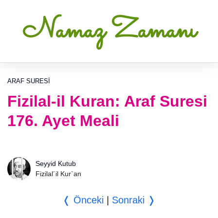
Namaz Zamanı
ARAF SURESI
Fizilal-il Kuran: Araf Suresi
176. Ayet Meali
Seyyid Kutub
Fizilal´il Kur`an
❬ Önceki
|
Sonraki ❭