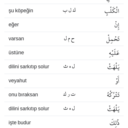
الْكَلْبِ
ك ل ب
şu köpeğin
إِنْ
eğer
تَحْمِلْ
ح م ل
varsan
عَلَيْهِ
üstüne
يَلْهَثْ
ل ه ث
dilini sarkıtıp solur
أَوْ
veyahut
تَتْرُكْهُ
ت ر ك
onu bıraksan
يَلْهَثْ
ل ه ث
dilini sarkıtıp solur
ذَٰلِكَ
işte budur