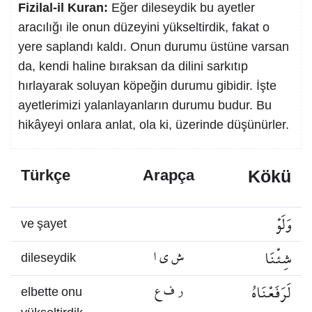
Fizilal-il Kuran:
Eğer dileseydik bu ayetler
aracılığı ile onun düzeyini yükseltirdik, fakat o
yere saplandı kaldı. Onun durumu üstüne varsan
da, kendi haline bıraksan da dilini sarkıtıp
hırlayarak soluyan köpeğin durumu gibidir. İşte
ayetlerimizi yalanlayanların durumu budur. Bu
hikâyeyi onlara anlat, ola ki, üzerinde düşünürler.
Kökü
Türkçe
Arapça
وَلَوْ
ve şayet
شِئْنَا
ش ي ا
dileseydik
لَرَفَعْنَاهُ
ر ف ع
elbette onu