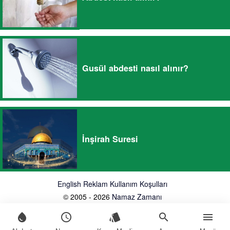
Gusül abdesti nasıl alınır?
İnşirah Suresi
English
Reklam
Kullanım Koşulları
© 2005 - 2026
Namaz Zamanı
water_drop
schedule
style
search
menu