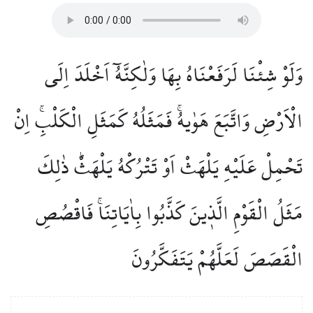
وَلَوْ شِئْنَا لَرَفَعْنَاهُ بِهَا وَلٰكِنَّهُٓ اَخْلَدَ اِلَى
الْاَرْضِ وَاتَّبَعَ هَوٰيهُۚ فَمَثَلُهُ كَمَثَلِ الْكَلْبِۚ اِنْ
تَحْمِلْ عَلَيْهِ يَلْهَثْ اَوْ تَتْرُكْهُ يَلْهَثْۜ ذٰلِكَ
مَثَلُ الْقَوْمِ الَّذ۪ينَ كَذَّبُوا بِاٰيَاتِنَاۚ فَاقْصُصِ
الْقَصَصَ لَعَلَّهُمْ يَتَفَكَّرُونَ