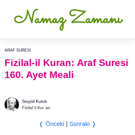
Namaz Zamanı
ARAF SURESI
Fizilal-il Kuran: Araf Suresi
160. Ayet Meali
Seyyid Kutub
Fizilal´il Kur`an
❬ Önceki
|
Sonraki ❭