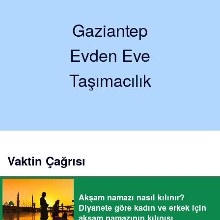
Gaziantep
Evden Eve
Taşımacılık
Vaktin Çağrısı
Akşam namazı nasıl kılınır?
Diyanete göre kadın ve erkek için
akşam namazının kılınışı