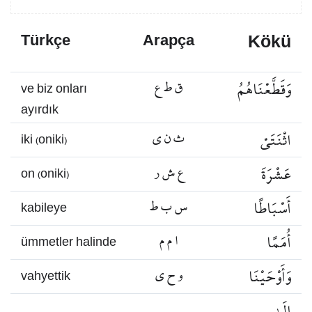
Kökü
Türkçe
Arapça
وَقَطَّعْنَاهُمُ
ق ط ع
ve biz onları
ayırdık
اثْنَتَيْ
ث ن ي
iki (oniki)
عَشْرَةَ
ع ش ر
on (oniki)
أَسْبَاطًا
س ب ط
kabileye
أُمَمًا
ا م م
ümmetler halinde
وَأَوْحَيْنَا
و ح ي
vahyettik
إِلَىٰ