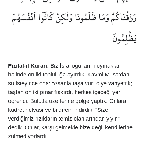
رَزَقْنَاكُمْۜ وَمَا ظَلَمُونَا وَلٰكِنْ كَانُٓوا اَنْفُسَهُمْ
يَظْلِمُونَ
Fizilal-il Kuran:
Biz İsrailoğullarını oymaklar
halinde on iki topluluğa ayırdık. Kavmi Musa’dan
su isteyince ona: “Asanla taşa vur” diye vahyettik;
taştan on iki pınar fışkırdı, herkes içeceği yeri
öğrendi. Bulutla üzerlerine gölge yaptık. Onlara
kudret helvası ve bıldırcın indirdik. “Size
verdiğimiz rızıkların temiz olanlarından yiyin”
dedik. Onlar, karşı gelmekle bize değil kendilerine
zulmediyorlardı.