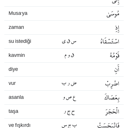
مُوسَىٰ
Musa’ya
إِذِ
zaman
اسْتَسْقَاهُ
س ق ي
su istediği
قَوْمُهُ
ق و م
kavmin
أَنِ
diye
اضْرِبْ
ض ر ب
vur
بِعَصَاكَ
ع ص و
asanla
الْحَجَرَ
ح ج ر
taşa
فَانْبَجَسَتْ
ب ج س
ve fışkırdı