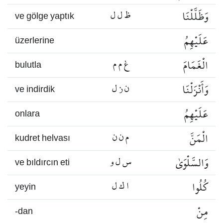
وَظَلَّلْنَا
ظ ل ل
ve gölge yaptık
عَلَيْهِمُ
üzerlerine
الْغَمَامَ
غ م م
bulutla
وَأَنْزَلْنَا
ن ز ل
ve indirdik
عَلَيْهِمُ
onlara
الْمَنَّ
م ن ن
kudret helvası
وَالسَّلْوَىٰ
س ل و
ve bıldırcın eti
كُلُوا
ا ك ل
yeyin
مِنْ
-dan