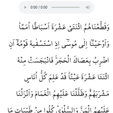
وَقَطَّعْنَاهُمُ اثْنَتَيْ عَشْرَةَ اَسْبَاطًا اُمَمًاۜ
وَاَوْحَيْنَٓا اِلٰى مُوسٰٓى اِذِ اسْتَسْقٰيهُ قَوْمُهُٓ اَنِ
اضْرِبْ بِعَصَاكَ الْحَجَرَۚ فَانْبَجَسَتْ مِنْهُ
اثْنَتَا عَشْرَةَ عَيْنًاۜ قَدْ عَلِمَ كُلُّ اُنَاسٍ
مَشْرَبَهُمْۜ وَظَلَّلْنَا عَلَيْهِمُ الْغَمَامَ وَاَنْزَلْنَا
عَلَيْهِمُ الْمَنَّ وَالسَّلْوٰىۜ كُلُوا مِنْ طَيِّبَاتِ مَا