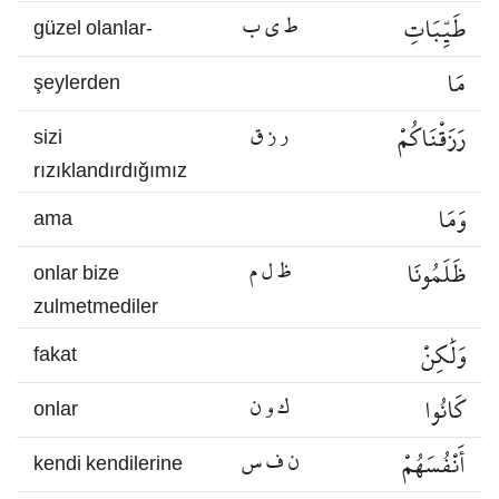
طَيِّبَاتِ
ط ي ب
güzel olanlar-
مَا
şeylerden
رَزَقْنَاكُمْ
ر ز ق
sizi
rızıklandırdığımız
وَمَا
ama
ظَلَمُونَا
ظ ل م
onlar bize
zulmetmediler
وَلَٰكِنْ
fakat
كَانُوا
ك و ن
onlar
أَنْفُسَهُمْ
ن ف س
kendi kendilerine