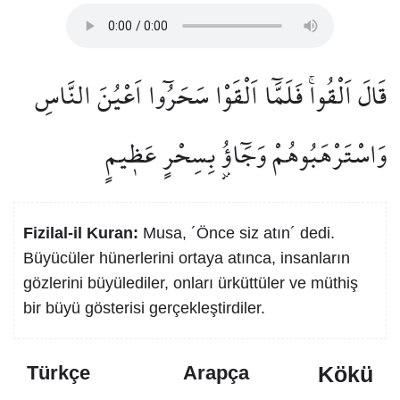
قَالَ اَلْقُواۚ فَلَمَّٓا اَلْقَوْا سَحَرُٓوا اَعْيُنَ النَّاسِ
وَاسْتَرْهَبُوهُمْ وَجَٓاؤُ۫ بِسِحْرٍ عَظ۪يمٍ
Fizilal-il Kuran:
Musa, ´Önce siz atın´ dedi.
Büyücüler hünerlerini ortaya atınca, insanların
gözlerini büyülediler, onları ürküttüler ve müthiş
bir büyü gösterisi gerçekleştirdiler.
Kökü
Türkçe
Arapça