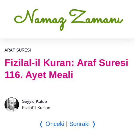
Namaz Zamanı
ARAF SURESI
Fizilal-il Kuran: Araf Suresi
116. Ayet Meali
Seyyid Kutub
Fizilal´il Kur`an
❬ Önceki
|
Sonraki ❭