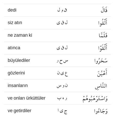
قَالَ
ق و ل
dedi
أَلْقُوا
ل ق ي
siz atın
فَلَمَّا
ne zaman ki
أَلْقَوْا
ل ق ي
atınca
سَحَرُوا
س ح ر
büyülediler
أَعْيُنَ
ع ي ن
gözlerini
النَّاسِ
ن و س
insanların
وَاسْتَرْهَبُوهُمْ
ر ه ب
ve onları ürküttüler
وَجَاءُوا
ج ي ا
ve getirdiler