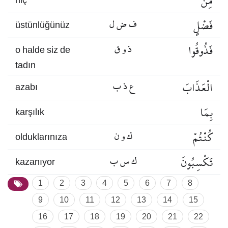
مِنْ
hiç
فَضْلٍ
ف ض ل
üstünlüğünüz
فَذُوقُوا
ذ و ق
o halde siz de
tadın
الْعَذَابَ
ع ذ ب
azabı
بِمَا
karşılık
كُنْتُمْ
ك و ن
olduklarınıza
تَكْسِبُونَ
ك س ب
kazanıyor
1
2
3
4
5
6
7
8
9
10
11
12
13
14
15
16
17
18
19
20
21
22