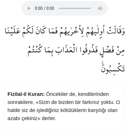
وَقَالَتْ اُو۫لٰيهُمْ لِاُخْرٰيهُمْ فَمَا كَانَ لَكُمْ عَلَيْنَا
مِنْ فَضْلٍ فَذُوقُوا الْعَذَابَ بِمَا كُنْتُمْ
تَكْسِبُونَ۟
Fizilal-il Kuran:
Öncekiler de, kendilerinden
sonrakilere, «Sizin de bizden bir farkınız yoktu. O
halde siz de işlediğiniz kötülüklerin karşılığı olan
azabı çekiniz» derler.