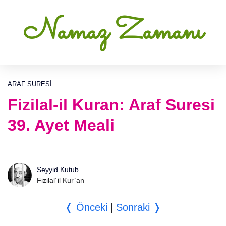
Namaz Zamanı
ARAF SURESI
Fizilal-il Kuran: Araf Suresi
39. Ayet Meali
Seyyid Kutub
Fizilal´il Kur`an
❬ Önceki
|
Sonraki ❭