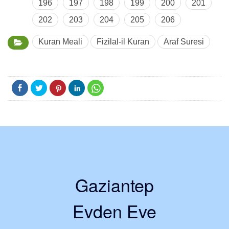
196
197
198
199
200
201
202
203
204
205
206
Kuran Meali
Fizilal-il Kuran
Araf Suresi
Gaziantep
Evden Eve