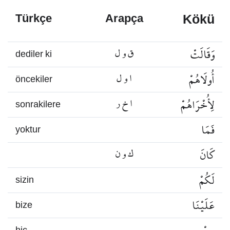
Kökü
Türkçe
Arapça
وَقَالَتْ
ق و ل
dediler ki
أُولَاهُمْ
ا و ل
öncekiler
لِأُخْرَاهُمْ
ا خ ر
sonrakilere
فَمَا
yoktur
كَانَ
ك و ن
لَكُمْ
sizin
عَلَيْنَا
bize