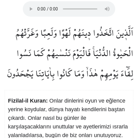
اَلَّذ۪ينَ اتَّخَذُوا د۪ينَهُمْ لَهْوًا وَلَعِبًا وَغَرَّتْهُمُ
الْحَيٰوةُ الدُّنْيَاۚ فَالْيَوْمَ نَنْسٰيهُمْ كَمَا نَسُوا
لِقَٓاءَ يَوْمِهِمْ هٰذَاۙ وَمَا كَانُوا بِاٰيَاتِنَا يَجْحَدُونَ
Fizilal-il Kuran:
Onlar dinlerini oyun ve eğlence
yerine koydular, dünya hayatı kendilerini baştan
çıkardı. Onlar nasıl bu günler ile
karşılaşacaklarını unuttular ve ayetlerimizi ısrarla
yalanladılarsa, bugün de biz onları unutuyoruz.