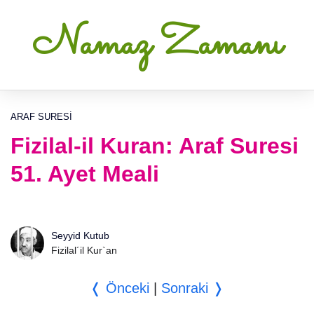
Namaz Zamanı
ARAF SURESI
Fizilal-il Kuran: Araf Suresi
51. Ayet Meali
Seyyid Kutub
Fizilal´il Kur`an
❬ Önceki
|
Sonraki ❭