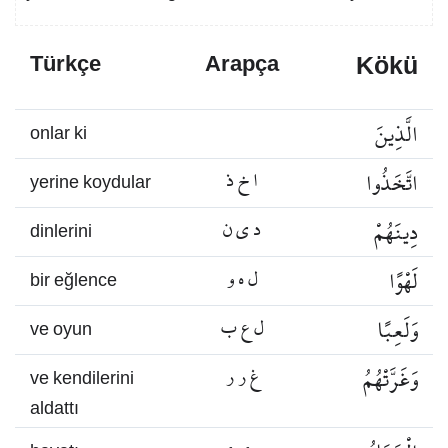
Kökü
Türkçe
Arapça
الَّذِينَ
onlar ki
اتَّخَذُوا
ا خ ذ
yerine koydular
دِينَهُمْ
د ي ن
dinlerini
لَهْوًا
ل ه و
bir eğlence
وَلَعِبًا
ل ع ب
ve oyun
وَغَرَّتْهُمُ
غ ر ر
ve kendilerini
aldattı