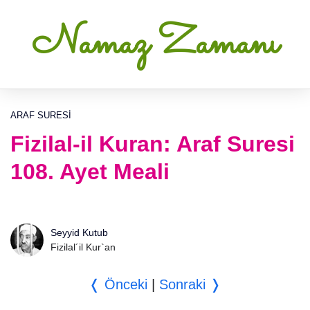
Namaz Zamanı
ARAF SURESI
Fizilal-il Kuran: Araf Suresi
108. Ayet Meali
Seyyid Kutub
Fizilal´il Kur`an
❬ Önceki
|
Sonraki ❭