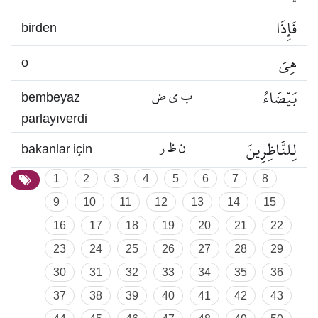
فَإِذَا
birden
هِيَ
o
بَيْضَاءُ
ب ي ض
bembeyaz
parlayıverdi
لِلنَّاظِرِينَ
ن ظ ر
bakanlar için
1
2
3
4
5
6
7
8
9
10
11
12
13
14
15
16
17
18
19
20
21
22
23
24
25
26
27
28
29
30
31
32
33
34
35
36
37
38
39
40
41
42
43