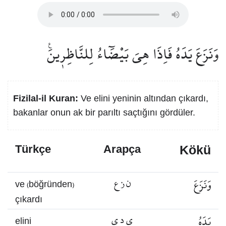
وَنَزَعَ يَدَهُ فَاِذَا هِيَ بَيْضَٓاءُ لِلنَّاظِر۪ينَ۟
Fizilal-il Kuran:
Ve elini yeninin altından çıkardı,
bakanlar onun ak bir parıltı saçtığını gördüler.
Kökü
Türkçe
Arapça
وَنَزَعَ
ن ز ع
ve (böğründen)
çıkardı
يَدَهُ
ي د ي
elini