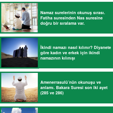
Namaz surelerinin okunuş sırası.
Fatiha suresinden Nas suresine
doğru bir sıralama var.
İkindi namazı nasıl kılınır? Diyanete
göre kadın ve erkek için ikindi
namazının kılınışı
Amenerrasulü´nün okunuşu ve
anlamı. Bakara Suresi son iki ayet
(285 ve 286)