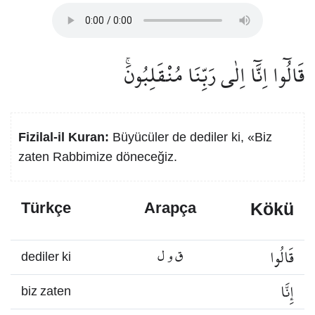
قَالُٓوا اِنَّٓا اِلٰى رَبِّنَا مُنْقَلِبُونَۚ
Fizilal-il Kuran:
Büyücüler de dediler ki, «Biz
zaten Rabbimize döneceğiz.
Kökü
Türkçe
Arapça
قَالُوا
ق و ل
dediler ki
إِنَّا
biz zaten