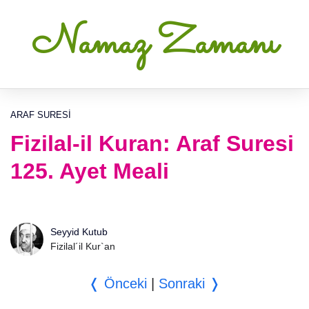
Namaz Zamanı
ARAF SURESI
Fizilal-il Kuran: Araf Suresi
125. Ayet Meali
Seyyid Kutub
Fizilal´il Kur`an
❬ Önceki
|
Sonraki ❭