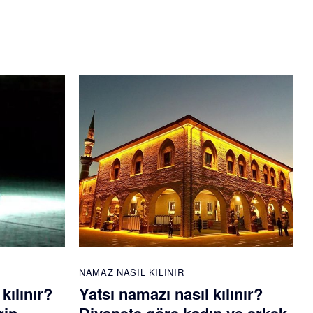
NAMAZ NASIL KILINIR
kılınır?
Yatsı namazı nasıl kılınır?