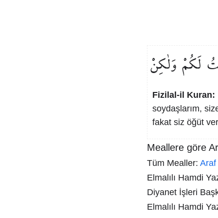
تُ
لَكُمْ
وَلٰكِنْ
Fizilal-il Kuran:
soydaşlarım, size
fakat siz öğüt v
Meallere göre Ar
Tüm Mealler:
Araf
Elmalılı Hamdi Yazı
Diyanet İşleri Baş
Elmalılı Hamdi Ya