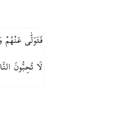
فَتَوَلّٰى
عَنْهُمْ
و
لَا
تُحِبُّونَ
النَّ