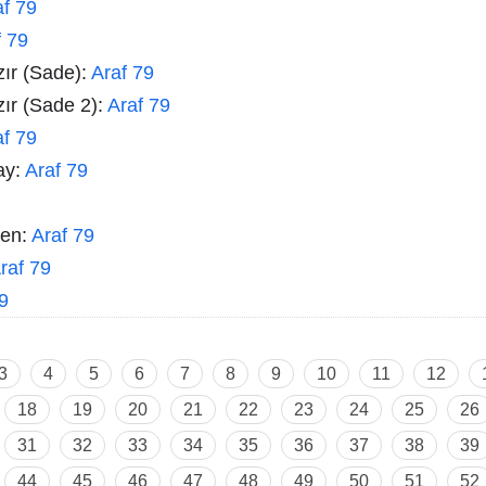
af 79
f 79
zır (Sade):
Araf 79
zır (Sade 2):
Araf 79
af 79
ay:
Araf 79
men:
Araf 79
raf 79
9
3
4
5
6
7
8
9
10
11
12
18
19
20
21
22
23
24
25
26
31
32
33
34
35
36
37
38
39
44
45
46
47
48
49
50
51
52