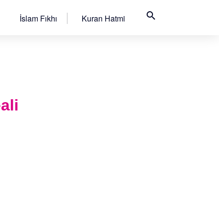
search
İslam Fıkhı
Kuran Hatmi
ali