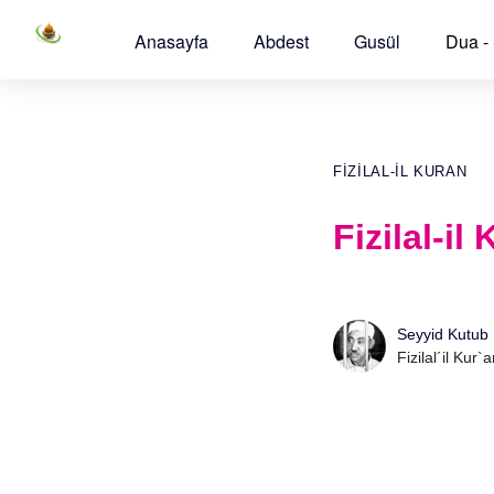
Anasayfa
Abdest
Gusül
Dua -
FIZILAL-IL KURAN
Fizilal-il
Seyyid Kutub
Fizilal´il Kur`