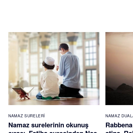
NAMAZ SURELERI
NAMAZ DUAL
Namaz surelerinin okunuş
Rabbena 