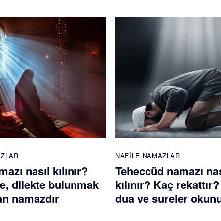
AZLAR
NAFILE NAMAZLAR
azı nasıl kılınır?
Teheccüd namazı nas
te, dilekte bulunmak
kılınır? Kaç rekattır
nan namazdır
dua ve sureler okun