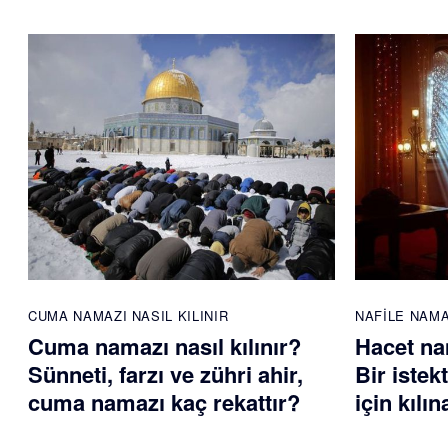
CUMA NAMAZI NASIL KILINIR
NAFILE NAM
Cuma namazı nasıl kılınır?
Hacet nam
Sünneti, farzı ve zühri ahir,
Bir istek
cuma namazı kaç rekattır?
için kılı