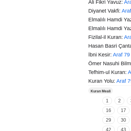
Ali Fikri Yavuz:
Ar
Diyanet Vakfi:
Ara
Elmalılı Hamdi Ya
Elmalılı Hamdi Ya
Fizilal-il Kuran:
Ar
Hasan Basri Çant
İbni Kesir:
Araf 79
Ömer Nasuhi Bil
Tefhim-ul Kuran:
A
Kuran Yolu:
Araf 7
Kuran Meali
1
2
16
17
29
30
42
43