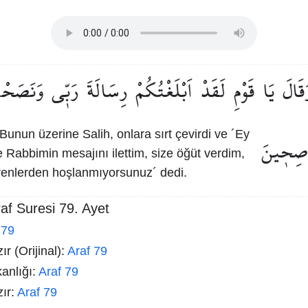
َقَالَ
يَا
قَوْمِ
لَقَدْ
اَبْلَغْتُكُمْ
رِسَالَةَ
رَبّ۪ي
وَنَصَحْ
Bunun üzerine Salih, onlara sırt çevirdi ve ´Ey
اصِح۪ينَ
 Rabbimin mesajını ilettim, size öğüt verdim,
erenlerden hoşlanmıyorsunuz´ dedi.
af Suresi 79. Ayet
 79
r (Orijinal):
Araf 79
kanlığı:
Araf 79
zır:
Araf 79