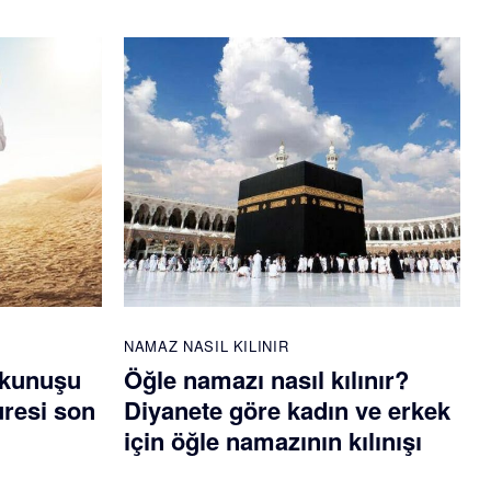
NAMAZ NASIL KILINIR
okunuşu
Öğle namazı nasıl kılınır?
uresi son
Diyanete göre kadın ve erkek
için öğle namazının kılınışı