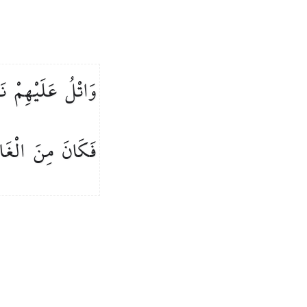
وَاتْلُ
عَلَيْهِمْ
نَ
فَكَانَ
مِنَ
الْغَا