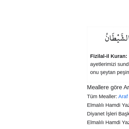
لشَّيْطَانُ
Fizilal-il Kuran:
ayetlerimizi sund
onu şeytan peşin
Meallere göre Ar
Tüm Mealler:
Araf
Elmalılı Hamdi Yazı
Diyanet İşleri Baş
Elmalılı Hamdi Ya