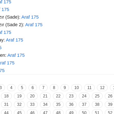
af 175
f 175
zır (Sade):
Araf 175
zır (Sade 2):
Araf 175
af 175
ay:
Araf 175
5
men:
Araf 175
raf 175
175
3
4
5
6
7
8
9
10
11
12
18
19
20
21
22
23
24
25
26
31
32
33
34
35
36
37
38
39
44
45
46
47
48
49
50
51
52