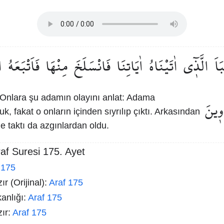
بَاَ
الَّذ۪ٓي
اٰتَيْنَاهُ
اٰيَاتِنَا
فَانْسَلَخَ
مِنْهَا
فَاَتْبَعَهُ
ا
Onlara şu adamın olayını anlat: Adama
و۪ينَ
uk, fakat o onların içinden sıyrılıp çıktı. Arkasından
e taktı da azgınlardan oldu.
af Suresi 175. Ayet
 175
r (Orijinal):
Araf 175
kanlığı:
Araf 175
zır:
Araf 175