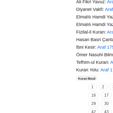
Ali Fikri Yavuz:
Ar
Diyanet Vakfi:
Ara
Elmalılı Hamdi Ya
Elmalılı Hamdi Ya
Fizilal-il Kuran:
Ar
Hasan Basri Çant
İbni Kesir:
Araf 17
Ömer Nasuhi Bil
Tefhim-ul Kuran:
A
Kuran Yolu:
Araf 
Kuran Meali
1
2
16
17
29
30
42
43