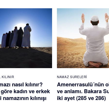
 KILINIR
NAMAZ SURELERI
mazı nasıl kılınır?
Amenerrasulü´nün 
 göre kadın ve erkek
ve anlamı. Bakara S
di namazının kılınışı
iki ayet (285 ve 286)