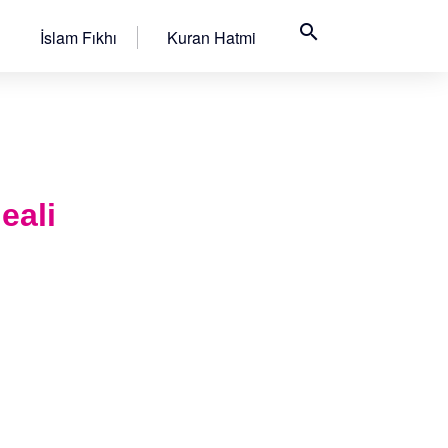
search
İslam Fıkhı
Kuran Hatmi
eali