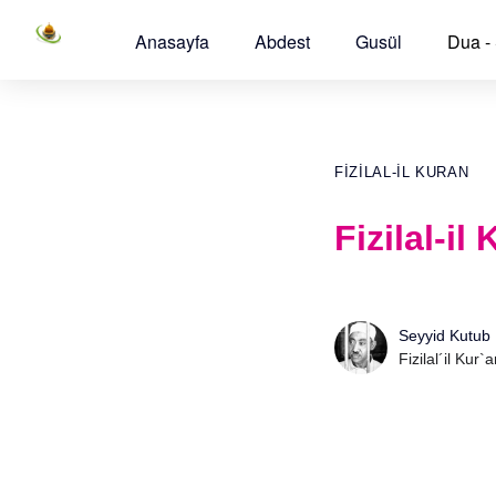
Anasayfa
Abdest
Gusül
Dua -
FIZILAL-IL KURAN
Fizilal-il
Seyyid Kutub
Fizilal´il Kur`