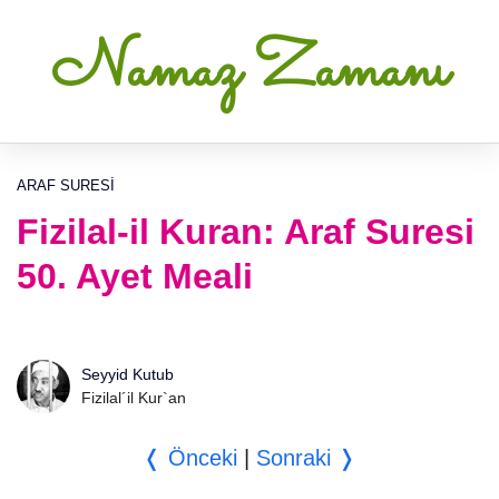
Namaz Zamanı
ARAF SURESI
Fizilal-il Kuran: Araf Suresi
50. Ayet Meali
Seyyid Kutub
Fizilal´il Kur`an
❬ Önceki
|
Sonraki ❭