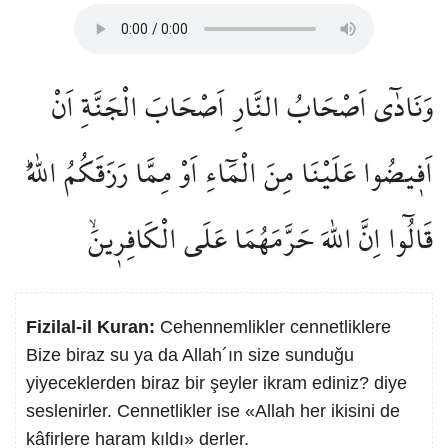
وَنَادٰٓى اَصْحَابُ النَّارِ اَصْحَابَ الْجَنَّةِ اَنْ
اَف۪يضُوا عَلَيْنَا مِنَ الْمَٓاءِ اَوْ مِمَّا رَزَقَكُمُ اللّٰهُۜ
قَالُٓوا اِنَّ اللّٰهَ حَرَّمَهُمَا عَلَى الْكَافِر۪ينَۙ
Fizilal-il Kuran:
Cehennemlikler cennetliklere
Bize biraz su ya da Allah´ın size sunduğu
yiyeceklerden biraz bir şeyler ikram ediniz? diye
seslenirler. Cennetlikler ise «Allah her ikisini de
kâfirlere haram kıldı» derler.