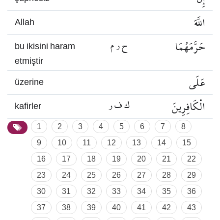
اللَّهَ
Allah
حَرَّمَهُمَا
ح ر م
bu ikisini haram
etmiştir
عَلَى
üzerine
الْكَافِرِينَ
ك ف ر
kafirler
1
2
3
4
5
6
7
8
9
10
11
12
13
14
15
16
17
18
19
20
21
22
23
24
25
26
27
28
29
30
31
32
33
34
35
36
37
38
39
40
41
42
43