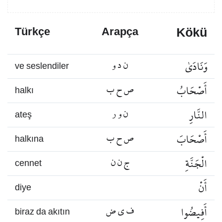
Kökü
Türkçe
Arapça
وَنَادَىٰ
ن د و
ve seslendiler
أَصْحَابُ
ص ح ب
halkı
النَّارِ
ن و ر
ateş
أَصْحَابَ
ص ح ب
halkına
الْجَنَّةِ
ج ن ن
cennet
أَنْ
diye
أَفِيضُوا
ف ي ض
biraz da akıtın