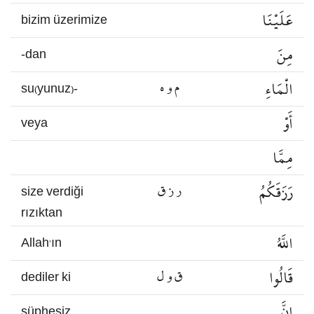
عَلَيْنَا
bizim üzerimize
مِنَ
-dan
الْمَاءِ
م و ه
su(yunuz)-
أَوْ
veya
مِمَّا
رَزَقَكُمُ
ر ز ق
size verdiği
rızıktan
اللَّهُ
Allah’ın
قَالُوا
ق و ل
dediler ki
إِنَّ
şüphesiz