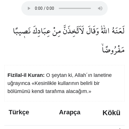
لَعَنَهُ اللّٰهُۢ وَقَالَ لَاَتَّخِذَنَّ مِنْ عِبَادِكَ نَص۪يبًا
مَفْرُوضًاۙ
Fizilal-il Kuran:
O şeytan ki, Allah´ın lanetine
uğrayınca «Kesinlikle kullarının belirli bir
bölümünü kendi tarafıma alacağım.»
Kökü
Türkçe
Arapça