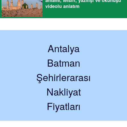
anlamı, tefsiri, yazılışı ve okunuşu
videolu anlatım
Antalya
Batman
Şehirlerarası
Nakliyat
Fiyatları