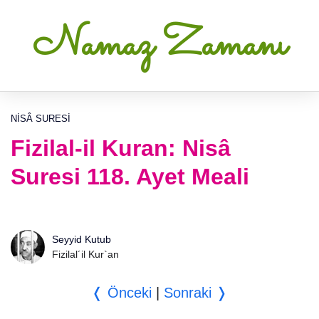
Namaz Zamanı
NISÂ SURESI
Fizilal-il Kuran: Nisâ
Suresi 118. Ayet Meali
Seyyid Kutub
Fizilal´il Kur`an
❬ Önceki
|
Sonraki ❭