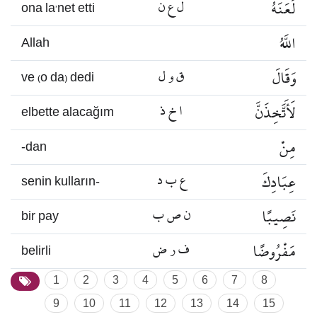
لَعَنَهُ
ل ع ن
ona la’net etti
اللَّهُ
Allah
وَقَالَ
ق و ل
ve (o da) dedi
لَأَتَّخِذَنَّ
ا خ ذ
elbette alacağım
مِنْ
-dan
عِبَادِكَ
ع ب د
senin kulların-
نَصِيبًا
ن ص ب
bir pay
مَفْرُوضًا
ف ر ض
belirli
1
2
3
4
5
6
7
8
9
10
11
12
13
14
15