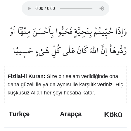
وَاِذَا حُيّ۪يتُمْ بِتَحِيَّةٍ فَحَيُّوا بِاَحْسَنَ مِنْهَٓا اَوْ
رُدُّوهَاۜ اِنَّ اللّٰهَ كَانَ عَلٰى كُلِّ شَيْءٍ حَس۪يبًا
Fizilal-il Kuran:
Size bir selam verildiğinde ona
daha güzeli ile ya da aynısı ile karşılık veriniz. Hiç
kuşkusuz Allah her şeyi hesaba katar.
Kökü
Türkçe
Arapça