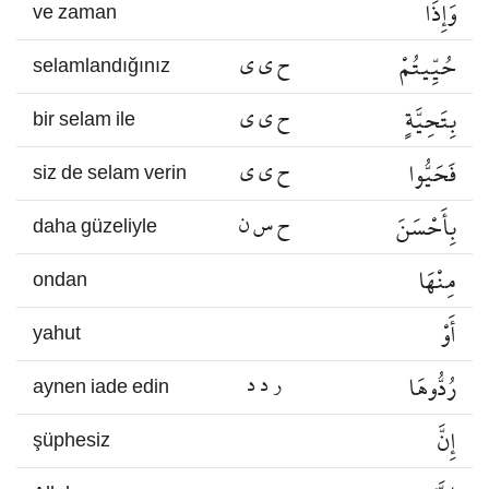
وَإِذَا
ve zaman
حُيِّيتُمْ
ح ي ي
selamlandığınız
بِتَحِيَّةٍ
ح ي ي
bir selam ile
فَحَيُّوا
ح ي ي
siz de selam verin
بِأَحْسَنَ
ح س ن
daha güzeliyle
مِنْهَا
ondan
أَوْ
yahut
رُدُّوهَا
ر د د
aynen iade edin
إِنَّ
şüphesiz