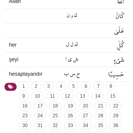
اللَّهَ
Allah
كَانَ
ك و ن
عَلَىٰ
كُلِّ
ك ل ل
her
شَيْءٍ
ش ي ا
şeyi
حَسِيبًا
ح س ب
hesaplayandır
1
2
3
4
5
6
7
8
9
10
11
12
13
14
15
16
17
18
19
20
21
22
23
24
25
26
27
28
29
30
31
32
33
34
35
36