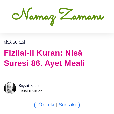
Namaz Zamanı
NISÂ SURESI
Fizilal-il Kuran: Nisâ
Suresi 86. Ayet Meali
Seyyid Kutub
Fizilal´il Kur`an
❬ Önceki
|
Sonraki ❭