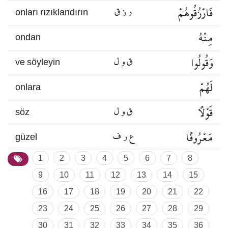
فَارْزُقُوهُمْ
ر ز ق
onları rızıklandırın
مِنْهُ
ondan
وَقُولُوا
ق و ل
ve söyleyin
لَهُمْ
onlara
قَوْلًا
ق و ل
söz
مَعْرُوفًا
ع ر ف
güzel
1
2
3
4
5
6
7
8
9
10
11
12
13
14
15
16
17
18
19
20
21
22
23
24
25
26
27
28
29
30
31
32
33
34
35
36