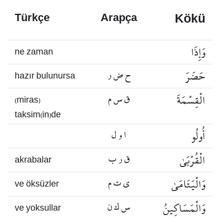
Kökü
Türkçe
Arapça
وَإِذَا
ne zaman
حَضَرَ
ح ض ر
hazır bulunursa
الْقِسْمَةَ
ق س م
(miras)
taksim(in)de
أُولُو
ا و ل
الْقُرْبَىٰ
ق ر ب
akrabalar
وَالْيَتَامَىٰ
ي ت م
ve öksüzler
وَالْمَسَاكِينُ
س ك ن
ve yoksullar