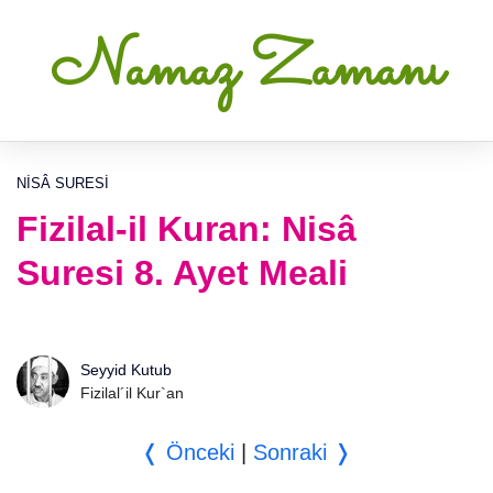
Namaz Zamanı
NISÂ SURESI
Fizilal-il Kuran: Nisâ
Suresi 8. Ayet Meali
Seyyid Kutub
Fizilal´il Kur`an
❬ Önceki
|
Sonraki ❭