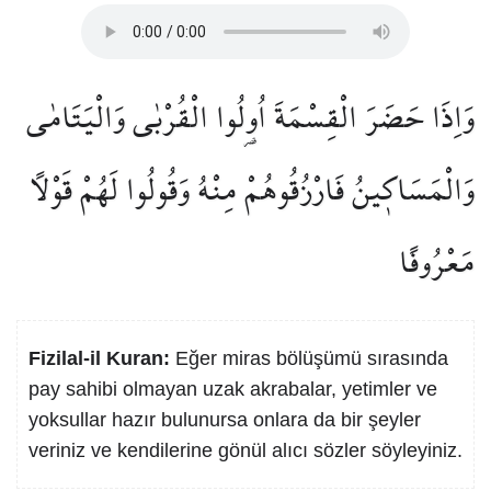
وَاِذَا حَضَرَ الْقِسْمَةَ اُو۬لُوا الْقُرْبٰى وَالْيَتَامٰى
وَالْمَسَاك۪ينُ فَارْزُقُوهُمْ مِنْهُ وَقُولُوا لَهُمْ قَوْلًا
مَعْرُوفًا
Fizilal-il Kuran:
Eğer miras bölüşümü sırasında
pay sahibi olmayan uzak akrabalar, yetimler ve
yoksullar hazır bulunursa onlara da bir şeyler
veriniz ve kendilerine gönül alıcı sözler söyleyiniz.