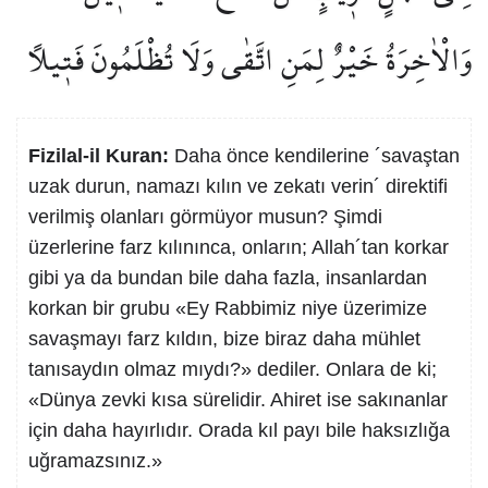
وَالْاٰخِرَةُ خَيْرٌ لِمَنِ اتَّقٰى وَلَا تُظْلَمُونَ فَت۪يلًا
Fizilal-il Kuran:
Daha önce kendilerine ´savaştan
uzak durun, namazı kılın ve zekatı verin´ direktifi
verilmiş olanları görmüyor musun? Şimdi
üzerlerine farz kılınınca, onların; Allah´tan korkar
gibi ya da bundan bile daha fazla, insanlardan
korkan bir grubu «Ey Rabbimiz niye üzerimize
savaşmayı farz kıldın, bize biraz daha mühlet
tanısaydın olmaz mıydı?» dediler. Onlara de ki;
«Dünya zevki kısa sürelidir. Ahiret ise sakınanlar
için daha hayırlıdır. Orada kıl payı bile haksızlığa
uğramazsınız.»