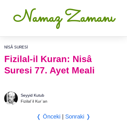
Namaz Zamanı
NISÂ SURESI
Fizilal-il Kuran: Nisâ
Suresi 77. Ayet Meali
Seyyid Kutub
Fizilal´il Kur`an
❬ Önceki
|
Sonraki ❭