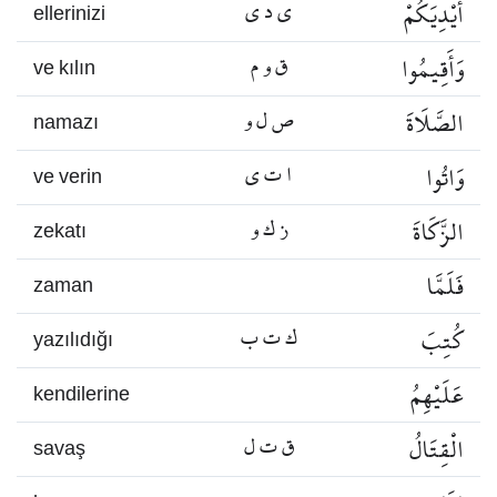
أَيْدِيَكُمْ
ي د ي
ellerinizi
وَأَقِيمُوا
ق و م
ve kılın
الصَّلَاةَ
ص ل و
namazı
وَاتُوا
ا ت ي
ve verin
الزَّكَاةَ
ز ك و
zekatı
فَلَمَّا
zaman
كُتِبَ
ك ت ب
yazılıdığı
عَلَيْهِمُ
kendilerine
الْقِتَالُ
ق ت ل
savaş