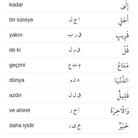
إِلَىٰ
kadar
أَجَلٍ
ا ج ل
bir süreye
قَرِيبٍ
ق ر ب
yakın
قُلْ
ق و ل
de ki
مَتَاعُ
م ت ع
geçimi
الدُّنْيَا
د ن و
dünya
قَلِيلٌ
ق ل ل
azdır
وَالْاخِرَةُ
ا خ ر
ve ahiret
خَيْرٌ
خ ي ر
daha iyidir