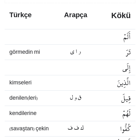
Kökü
Türkçe
Arapça
أَلَمْ
تَرَ
ر ا ي
görmedin mi
إِلَى
الَّذِينَ
kimseleri
قِيلَ
ق و ل
denilen(leri)
لَهُمْ
kendilerine
كُفُّوا
ك ف ف
(savaştan) çekin