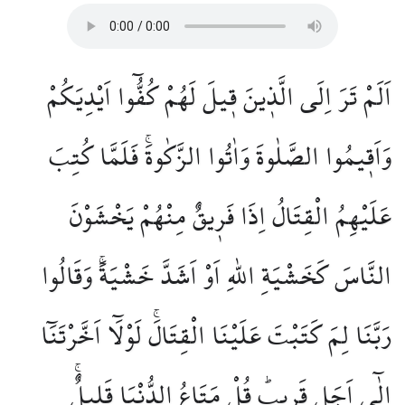
اَلَمْ تَرَ اِلَى الَّذ۪ينَ ق۪يلَ لَهُمْ كُفُّٓوا اَيْدِيَكُمْ
وَاَق۪يمُوا الصَّلٰوةَ وَاٰتُوا الزَّكٰوةَۚ فَلَمَّا كُتِبَ
عَلَيْهِمُ الْقِتَالُ اِذَا فَر۪يقٌ مِنْهُمْ يَخْشَوْنَ
النَّاسَ كَخَشْيَةِ اللّٰهِ اَوْ اَشَدَّ خَشْيَةًۚ وَقَالُوا
رَبَّنَا لِمَ كَتَبْتَ عَلَيْنَا الْقِتَالَۚ لَوْلَٓا اَخَّرْتَنَٓا
اِلٰٓى اَجَلٍ قَر۪يبٍۜ قُلْ مَتَاعُ الدُّنْيَا قَل۪يلٌۚ