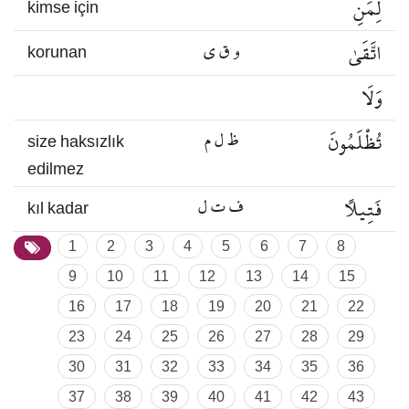
لِمَنِ
kimse için
اتَّقَىٰ
و ق ي
korunan
وَلَا
تُظْلَمُونَ
ظ ل م
size haksızlık
edilmez
فَتِيلًا
ف ت ل
kıl kadar
1
2
3
4
5
6
7
8
9
10
11
12
13
14
15
16
17
18
19
20
21
22
23
24
25
26
27
28
29
30
31
32
33
34
35
36
37
38
39
40
41
42
43