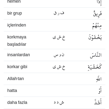
إِذَا
hemen
فَرِيقٌ
ف ر ق
bir grup
مِنْهُمْ
içlerinden
يَخْشَوْنَ
خ ش ي
korkmaya
başladılar
النَّاسَ
ن و س
insanlardan
كَخَشْيَةِ
خ ش ي
korkar gibi
اللَّهِ
Allah’tan
أَوْ
hatta
أَشَدَّ
ش د د
daha fazla