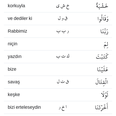
خَشْيَةً
خ ش ي
korkuyla
وَقَالُوا
ق و ل
ve dediler ki
رَبَّنَا
ر ب ب
Rabbimiz
لِمَ
niçin
كَتَبْتَ
ك ت ب
yazdın
عَلَيْنَا
bize
الْقِتَالَ
ق ت ل
savaş
لَوْلَا
keşke
أَخَّرْتَنَا
ا خ ر
bizi erteleseydin