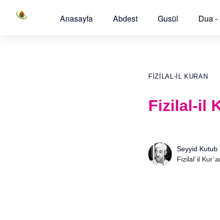
Anasayfa
Abdest
Gusül
Dua -
FIZILAL-IL KURAN
Fizilal-i
Seyyid Kutub
Fizilal´il Kur`