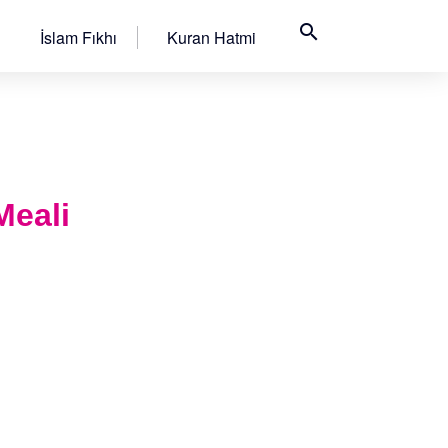
search
İslam Fıkhı
Kuran Hatmi
Meali