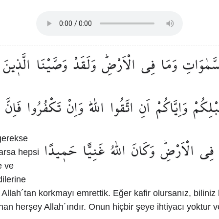
َّمٰوَاتِ
وَمَا
فِي
الْاَرْضِۜ
وَلَقَدْ
وَصَّيْنَا
الَّذ۪ينَ
بْلِكُمْ
وَاِيَّاكُمْ
اَنِ
اتَّقُوا
اللّٰهَۜ
وَاِنْ
تَكْفُرُوا
فَاِنَّ
gerekse
فِي
الْاَرْضِۜ
وَكَانَ
اللّٰهُ
غَنِيًّا
حَم۪يدًا
arsa hepsi
e ve
ilerine
 Allah´tan korkmayı emrettik. Eğer kafir olursanız, biliniz
n herşey Allah´ındır. Onun hiçbir şeye ihtiyacı yoktur ve