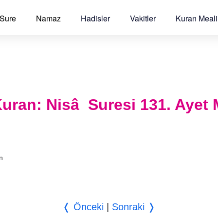
 Sure
Namaz
Hadisler
Vakitler
Kuran Meali
l Kuran: Nisâ Suresi 131. Ayet 
an
❬ Önceki
|
Sonraki ❭