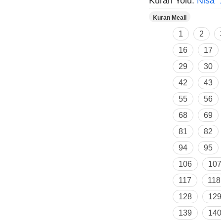
Kuran Yolu:
Nisâ 
Kuran Meali
1
2
16
17
29
30
42
43
55
56
68
69
81
82
94
95
106
10
117
118
128
12
139
14