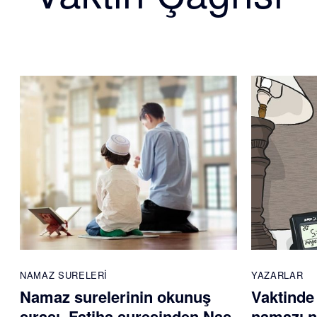
NAMAZ SURELERI
YAZARLAR
Namaz surelerinin okunuş
Vaktinde
sırası. Fatiha suresinden Nas
namazı na