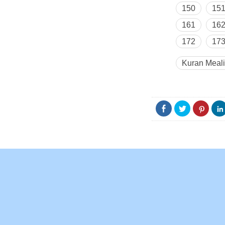
150
15
161
16
172
17
Kuran Meali