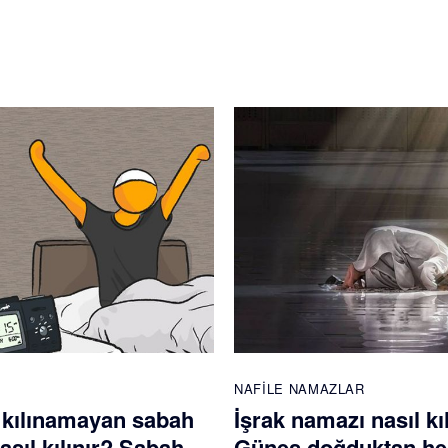
NAFILE NAMAZLAR
 kılınamayan sabah
İşrak namazı nasıl kı
sıl kılınır? Sabah
Güneş doğduktan h