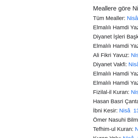
Meallere göre Ni
Tüm Mealler:
Nis
Elmalılı Hamdi Yazı
Diyanet İşleri Baş
Elmalılı Hamdi Ya
Ali Fikri Yavuz:
Ni
Diyanet Vakfi:
Nis
Elmalılı Hamdi Ya
Elmalılı Hamdi Ya
Fizilal-il Kuran:
Ni
Hasan Basri Çant
İbni Kesir:
Nisâ 1
Ömer Nasuhi Bil
Tefhim-ul Kuran:
N