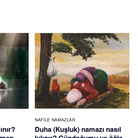
NAFILE NAMAZLAR
lınır?
Duha (Kuşluk) namazı nasıl
emen
kılınır? Gündoğumu ve öğle