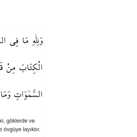
وَلِلّٰهِ
مَا
فِي
الس
الْكِتَابَ
مِنْ
قَ
السَّمٰوَاتِ
وَمَا
 ki, göklerde ve
 övgüye layıktır.