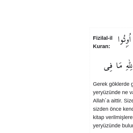
اُو۫تُوا
Fizilal-il
Kuran:
لِلّٰهِ
مَا
فِي
Gerek göklerde 
yeryüzünde ne v
Allah´a aittir. Siz
sizden önce kend
kitap verilmişlere
yeryüzünde buluna