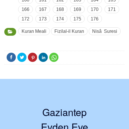
166
167
168
169
170
171
172
173
174
175
176
Kuran Meali
Fizilal-il Kuran
Nisâ Suresi
Gaziantep
Evden Eve