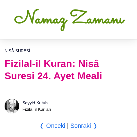
Namaz Zamanı
NISÂ SURESI
Fizilal-il Kuran: Nisâ
Suresi 24. Ayet Meali
Seyyid Kutub
Fizilal´il Kur`an
❬ Önceki
|
Sonraki ❭