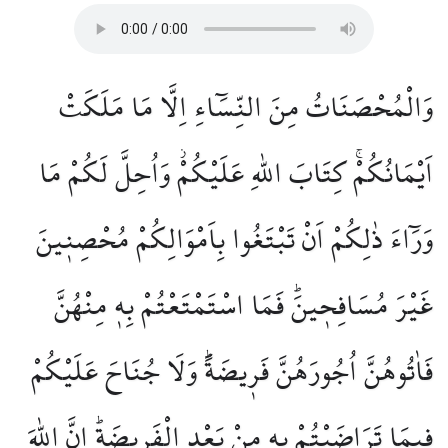
وَالْمُحْصَنَاتُ مِنَ النِّسَٓاءِ اِلَّا مَا مَلَكَتْ
اَيْمَانُكُمْۚ كِتَابَ اللّٰهِ عَلَيْكُمْۘ وَاُحِلَّ لَكُمْ مَا
وَرَٓاءَ ذٰلِكُمْ اَنْ تَبْتَغُوا بِاَمْوَالِكُمْ مُحْصِن۪ينَ
غَيْرَ مُسَافِح۪ينَۜ فَمَا اسْتَمْتَعْتُمْ بِه۪ مِنْهُنَّ
فَاٰتُوهُنَّ اُجُورَهُنَّ فَر۪يضَةًۜ وَلَا جُنَاحَ عَلَيْكُمْ
ف۪يمَا تَرَاضَيْتُمْ بِه۪ مِنْ بَعْدِ الْفَر۪يضَةِۜ اِنَّ اللّٰهَ