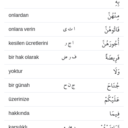
بِهِ
مِنْهُنَّ
onlardan
فَاتُوهُنَّ
ا ت ي
onlara verin
أُجُورَهُنَّ
ا ج ر
kesilen ücretlerini
فَرِيضَةً
ف ر ض
bir hak olarak
وَلَا
yoktur
جُنَاحَ
ج ن ح
bir günah
عَلَيْكُمْ
üzerinize
فِيمَا
hakkında
تَرَاضَيْتُمْ
ر ض و
karşılıklı