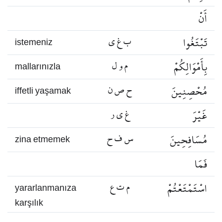
أَنْ
تَبْتَغُوا
ب غ ي
istemeniz
بِأَمْوَالِكُمْ
م و ل
mallarınızla
مُحْصِنِينَ
ح ص ن
iffetli yaşamak
غَيْرَ
غ ي ر
مُسَافِحِينَ
س ف ح
zina etmemek
فَمَا
اسْتَمْتَعْتُمْ
م ت ع
yararlanmanıza
karşılık