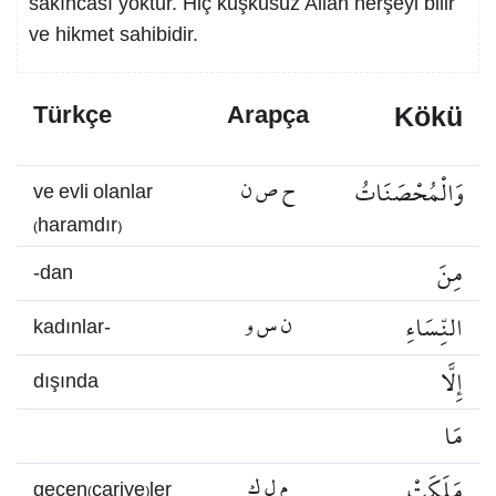
sakıncası yoktur. Hiç kuşkusuz Allah herşeyi bilir
ve hikmet sahibidir.
Kökü
Türkçe
Arapça
وَالْمُحْصَنَاتُ
ح ص ن
ve evli olanlar
(haramdır)
مِنَ
-dan
النِّسَاءِ
ن س و
kadınlar-
إِلَّا
dışında
مَا
مَلَكَتْ
م ل ك
geçen(cariye)ler