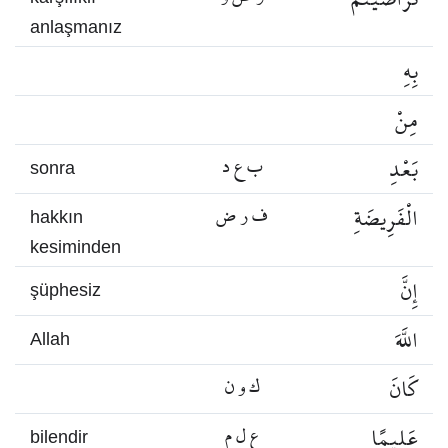
anlaşmanız
بِهِ
مِنْ
بَعْدِ
ب ع د
sonra
الْفَرِيضَةِ
ف ر ض
hakkın
kesiminden
إِنَّ
şüphesiz
اللَّهَ
Allah
كَانَ
ك و ن
عَلِيمًا
ع ل م
bilendir