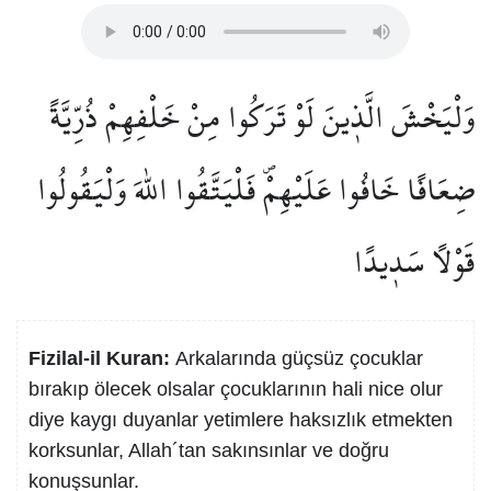
وَلْيَخْشَ الَّذ۪ينَ لَوْ تَرَكُوا مِنْ خَلْفِهِمْ ذُرِّيَّةً
ضِعَافًا خَافُوا عَلَيْهِمْۖ فَلْيَتَّقُوا اللّٰهَ وَلْيَقُولُوا
قَوْلًا سَد۪يدًا
Fizilal-il Kuran:
Arkalarında güçsüz çocuklar
bırakıp ölecek olsalar çocuklarının hali nice olur
diye kaygı duyanlar yetimlere haksızlık etmekten
korksunlar, Allah´tan sakınsınlar ve doğru
konuşsunlar.