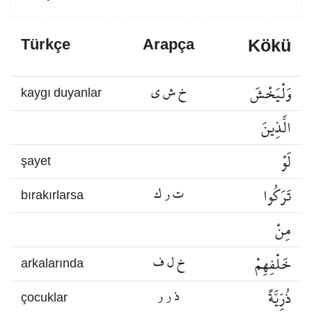
Kökü
Türkçe
Arapça
وَلْيَخْشَ
خ ش ي
kaygı duyanlar
الَّذِينَ
لَوْ
şayet
تَرَكُوا
ت ر ك
bırakırlarsa
مِنْ
خَلْفِهِمْ
خ ل ف
arkalarında
ذُرِّيَّةً
ذ ر ر
çocuklar