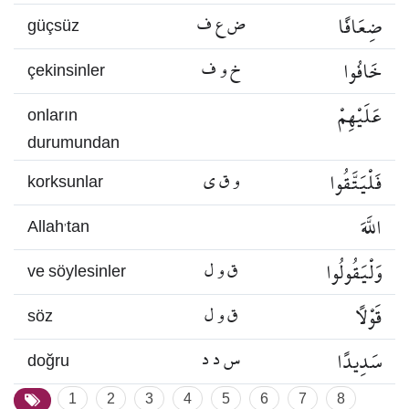
ضِعَافًا
ض ع ف
güçsüz
خَافُوا
خ و ف
çekinsinler
عَلَيْهِمْ
onların
durumundan
فَلْيَتَّقُوا
و ق ي
korksunlar
اللَّهَ
Allah’tan
وَلْيَقُولُوا
ق و ل
ve söylesinler
قَوْلًا
ق و ل
söz
سَدِيدًا
س د د
doğru
1
2
3
4
5
6
7
8