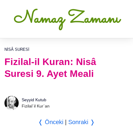
Namaz Zamanı
NISÂ SURESI
Fizilal-il Kuran: Nisâ
Suresi 9. Ayet Meali
Seyyid Kutub
Fizilal´il Kur`an
❬ Önceki
|
Sonraki ❭