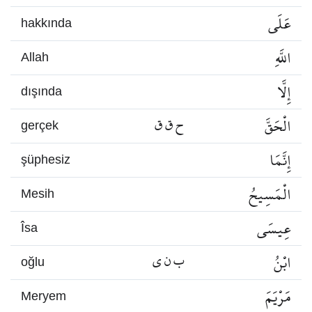
عَلَى
hakkında
اللَّهِ
Allah
إِلَّا
dışında
الْحَقَّ
ح ق ق
gerçek
إِنَّمَا
şüphesiz
الْمَسِيحُ
Mesih
عِيسَى
Îsa
ابْنُ
ب ن ي
oğlu
مَرْيَمَ
Meryem