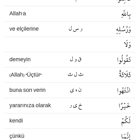
بِاللَّهِ
Allah’a
وَرُسُلِهِ
ر س ل
ve elçilerine
وَلَا
تَقُولُوا
ق و ل
demeyin
ثَلَاثَةٌ
ث ل ث
(Allah) "Üçtür"
انْتَهُوا
ن ه ي
buna son verin
خَيْرًا
خ ي ر
yararınıza olarak
لَكُمْ
kendi
إِنَّمَا
çünkü