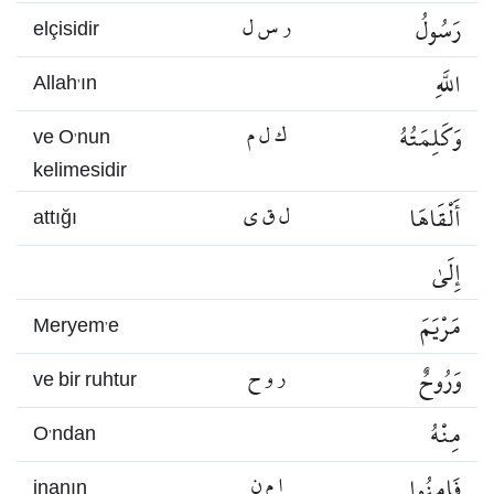
رَسُولُ
ر س ل
elçisidir
اللَّهِ
Allah’ın
وَكَلِمَتُهُ
ك ل م
ve O’nun
kelimesidir
أَلْقَاهَا
ل ق ي
attığı
إِلَىٰ
مَرْيَمَ
Meryem’e
وَرُوحٌ
ر و ح
ve bir ruhtur
مِنْهُ
O’ndan
فَامِنُوا
ا م ن
inanın