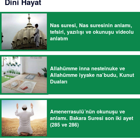
Dini Hayat
Nas suresi, Nas suresinin anlamı,
tefsiri, yazılışı ve okunuşu videolu
anlatım
Allahümme inna nesteinuke ve
Allahümme iyyake na’budu, Kunut
Duaları
Amenerrasulü´nün okunuşu ve
anlamı. Bakara Suresi son iki ayet
(285 ve 286)