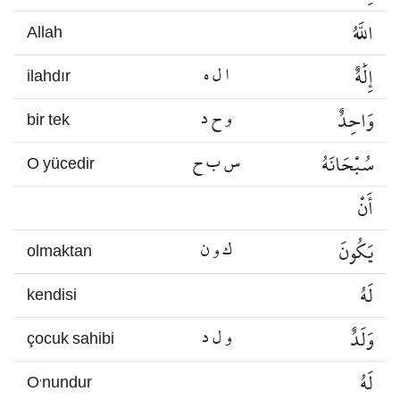
اللَّهُ
Allah
إِلَٰهٌ
ا ل ه
ilahdır
وَاحِدٌ
و ح د
bir tek
سُبْحَانَهُ
س ب ح
O yücedir
أَنْ
يَكُونَ
ك و ن
olmaktan
لَهُ
kendisi
وَلَدٌ
و ل د
çocuk sahibi
لَهُ
O’nundur