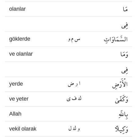
مَا
olanlar
فِي
السَّمَاوَاتِ
س م و
göklerde
وَمَا
ve olanlar
فِي
الْأَرْضِ
ا ر ض
yerde
وَكَفَىٰ
ك ف ي
ve yeter
بِاللَّهِ
Allah
وَكِيلًا
و ك ل
vekil olarak