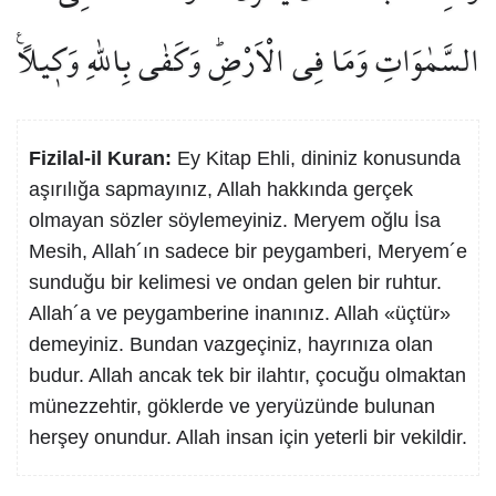
السَّمٰوَاتِ وَمَا فِي الْاَرْضِۜ وَكَفٰى بِاللّٰهِ وَك۪يلًا۟
Fizilal-il Kuran:
Ey Kitap Ehli, dininiz konusunda
aşırılığa sapmayınız, Allah hakkında gerçek
olmayan sözler söylemeyiniz. Meryem oğlu İsa
Mesih, Allah´ın sadece bir peygamberi, Meryem´e
sunduğu bir kelimesi ve ondan gelen bir ruhtur.
Allah´a ve peygamberine inanınız. Allah «üçtür»
demeyiniz. Bundan vazgeçiniz, hayrınıza olan
budur. Allah ancak tek bir ilahtır, çocuğu olmaktan
münezzehtir, göklerde ve yeryüzünde bulunan
herşey onundur. Allah insan için yeterli bir vekildir.