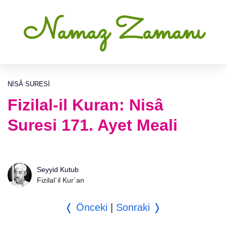
Namaz Zamanı
NISÂ SURESI
Fizilal-il Kuran: Nisâ
Suresi 171. Ayet Meali
Seyyid Kutub
Fizilal´il Kur`an
❬ Önceki
|
Sonraki ❭