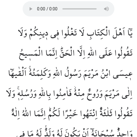
يَٓا اَهْلَ الْكِتَابِ لَا تَغْلُوا ف۪ي د۪ينِكُمْ وَلَا
تَقُولُوا عَلَى اللّٰهِ اِلَّا الْحَقَّۜ اِنَّمَا الْمَس۪يحُ
ع۪يسَى ابْنُ مَرْيَمَ رَسُولُ اللّٰهِ وَكَلِمَتُهُۚ اَلْقٰيهَٓا
اِلٰى مَرْيَمَ وَرُوحٌ مِنْهُۘ فَاٰمِنُوا بِاللّٰهِ وَرُسُلِه۪ۚ وَلَا
تَقُولُوا ثَلٰثَةٌۜ اِنْتَهُوا خَيْرًا لَكُمْۜ اِنَّمَا اللّٰهُ اِلٰهٌ
وَاحِدٌۜ سُبْحَانَهُٓ اَنْ يَكُونَ لَهُ وَلَدٌۢ لَهُ مَا فِي