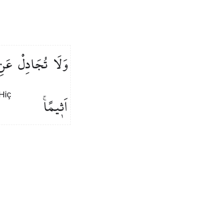
وَلَا
تُجَادِلْ
عَنِ
Hiç
اَث۪يمًاۚ