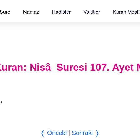
 Sure
Namaz
Hadisler
Vakitler
Kuran Meali
l Kuran: Nisâ Suresi 107. Ayet 
an
❬ Önceki
|
Sonraki ❭