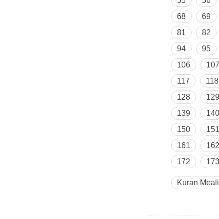
55
56
68
69
81
82
94
95
106
10
117
118
128
12
139
14
150
15
161
16
172
17
Kuran Meali