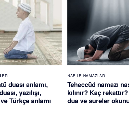
LERI
NAFILE NAMAZLAR
atü duası anlamı,
Teheccüd namazı nas
duası, yazılışı,
kılınır? Kaç rekattır
ve Türkçe anlamı
dua ve sureler okun