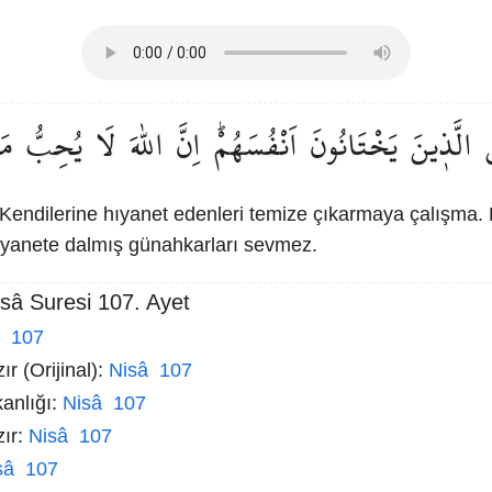
الَّذ۪ينَ
يَخْتَانُونَ
اَنْفُسَهُمْۜ
اِنَّ
اللّٰهَ
لَا
يُحِبُّ
مَ
Kendilerine hıyanet edenleri temize çıkarmaya çalışma. 
ıyanete dalmış günahkarları sevmez.
sâ Suresi 107. Ayet
â 107
r (Orijinal):
Nisâ 107
kanlığı:
Nisâ 107
zır:
Nisâ 107
sâ 107