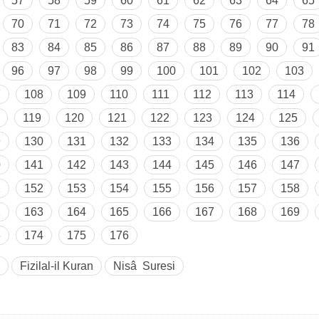
57
58
59
60
61
62
63
64
65
70
71
72
73
74
75
76
77
78
83
84
85
86
87
88
89
90
91
96
97
98
99
100
101
102
103
7
108
109
110
111
112
113
114
119
120
121
122
123
124
125
9
130
131
132
133
134
135
136
0
141
142
143
144
145
146
147
1
152
153
154
155
156
157
158
2
163
164
165
166
167
168
169
3
174
175
176
Fizilal-il Kuran
Nisâ Suresi