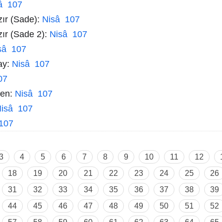
â 107
zır (Sade):
Nisâ 107
zır (Sade 2):
Nisâ 107
sâ 107
ay:
Nisâ 107
07
men:
Nisâ 107
isâ 107
107
3
4
5
6
7
8
9
10
11
12
18
19
20
21
22
23
24
25
26
31
32
33
34
35
36
37
38
39
44
45
46
47
48
49
50
51
52