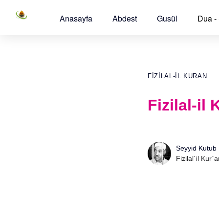
Anasayfa
Abdest
Gusül
Dua -
FIZILAL-IL KURAN
Fizilal-i
Seyyid Kutub
Fizilal´il Kur`