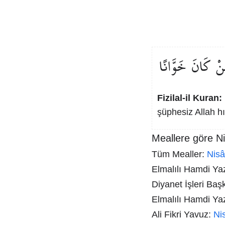
نْ
كَانَ
خَوَّانًا
Fizilal-il Kuran:
şüphesiz Allah h
Meallere göre Ni
Tüm Mealler:
Nis
Elmalılı Hamdi Yazı
Diyanet İşleri Baş
Elmalılı Hamdi Ya
Ali Fikri Yavuz:
Ni