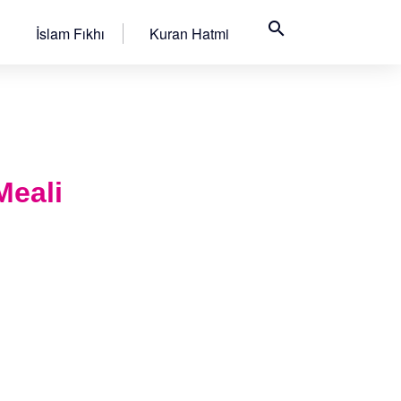
search
İslam Fıkhı
Kuran Hatmi
Meali