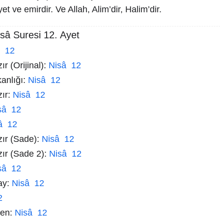
yet ve emirdir. Ve Allah, Alim’dir, Halim’dir.
sâ Suresi 12. Ayet
â 12
r (Orijinal):
Nisâ 12
kanlığı:
Nisâ 12
zır:
Nisâ 12
sâ 12
â 12
zır (Sade):
Nisâ 12
zır (Sade 2):
Nisâ 12
sâ 12
ay:
Nisâ 12
2
men:
Nisâ 12