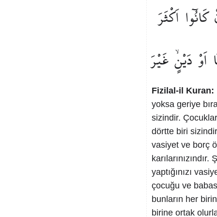
كَانُٓوا
اَكْثَرَ
ا
اَوْ
دَيْنٍۙ
غَيْرَ
Fizilal-il Kuran:
yoksa geriye bıra
sizindir. Çocuklar
dörtte biri sizindi
vasiyet ve borç ö
karılarınızındır.
yaptığınızı vasi
çocuğu ve babası
bunların her biri
birine ortak olur