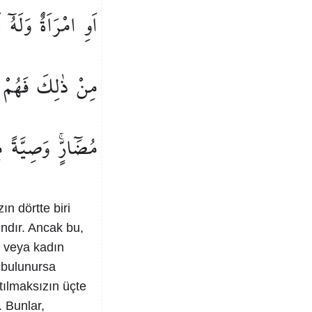
اَوِ
امْرَاَةٌ
وَلَهُٓ
ا
مِنْ
ذٰلِكَ
فَهُمْ
مُضَٓارٍّۚ
وَصِيَّةً
م
n dörtte biri
ındır. Ancak bu,
k veya kadın
 bulunursa
atılmaksızın üçte
. Bunlar,