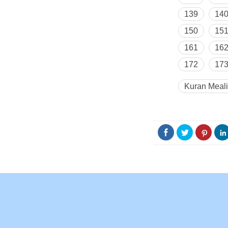
139
14
150
15
161
16
172
17
Kuran Meali