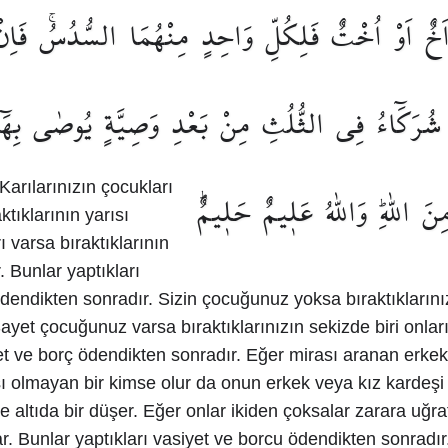
َخٌ
اَوْ
اُخْتٌ
فَلِكُلِّ
وَاحِدٍ
مِنْهُمَا
السُّدُسُۚ
فَاِنْ
شُرَكَٓاءُ
فِي
الثُّلُثِ
مِنْ
بَعْدِ
وَصِيَّةٍ
يُوصٰى
بِهَٓ
Karılarınızın çocukları
ِنَ
اللّٰهِۜ
وَاللّٰهُ
عَل۪يمٌ
حَل۪يمٌۜ
ktıklarının yarısı
ı varsa bıraktıklarının
r. Bunlar yaptıkları
dendikten sonradır. Sizin çocuğunuz yoksa bıraktıklarınızı
 Şayet çocuğunuz varsa bıraktıklarınızın sekizde biri onlar
yet ve borç ödendikten sonradır. Eğer mirası aranan erke
 olmayan bir kimse olur da onun erkek veya kız kardeşi
ne altıda bir düşer. Eğer onlar ikiden çoksalar zarara uğr
lar. Bunlar yaptıkları vasiyet ve borcu ödendikten sonradır