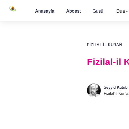
Anasayfa
Abdest
Gusül
Dua -
FIZILAL-IL KURAN
Fizilal-i
Seyyid Kutub
Fizilal´il Kur`