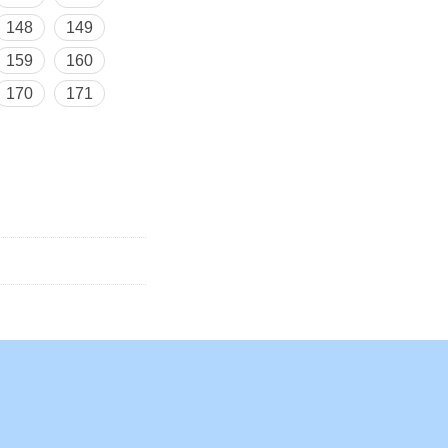
148
149
159
160
170
171