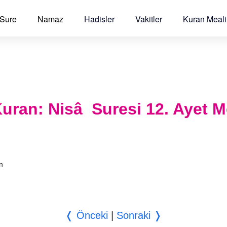
 Sure
Namaz
Hadisler
Vakitler
Kuran Meali
l Kuran: Nisâ Suresi 12. Ayet M
an
❬ Önceki
|
Sonraki ❭