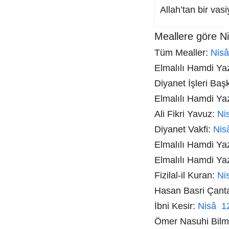
Allah’tan bir vasi
Meallere göre Ni
Tüm Mealler:
Nis
Elmalılı Hamdi Yazı
Diyanet İşleri Baş
Elmalılı Hamdi Ya
Ali Fikri Yavuz:
Ni
Diyanet Vakfi:
Nis
Elmalılı Hamdi Ya
Elmalılı Hamdi Ya
Fizilal-il Kuran:
Ni
Hasan Basri Çant
İbni Kesir:
Nisâ 1
Ömer Nasuhi Bil