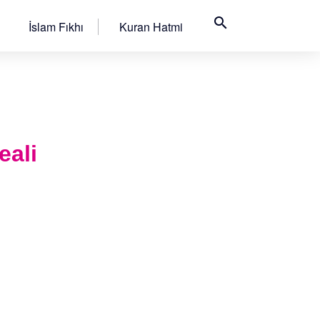
search
İslam Fıkhı
Kuran Hatmi
eali