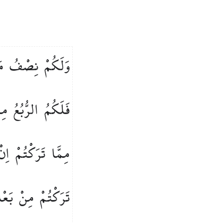
وَلَكُمْ
نِصْفُ
م
فَلَكُمُ
الرُّبُعُ
مِم
مِمَّا
تَرَكْتُمْ
اِنْ
تَرَكْتُمْ
مِنْ
بَعْد