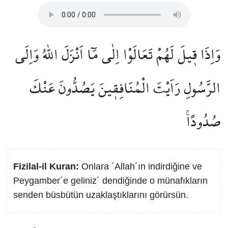
وَاِذَا ق۪يلَ لَهُمْ تَعَالَوْا اِلٰى مَٓا اَنْزَلَ اللّٰهُ وَاِلَى
الرَّسُولِ رَاَيْتَ الْمُنَافِق۪ينَ يَصُدُّونَ عَنْكَ
صُدُودًاۚ
Fizilal-il Kuran:
Onlara ´Allah´ın indirdiğine ve
Peygamber´e geliniz´ dendiğinde o münafıkların
senden büsbütün uzaklaştıklarını görürsün.