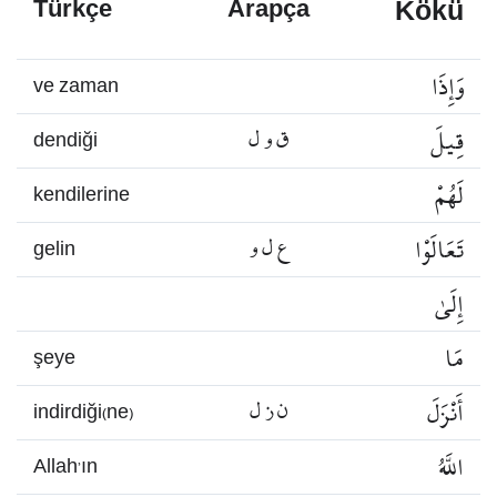
Kökü
Türkçe
Arapça
وَإِذَا
ve zaman
قِيلَ
ق و ل
dendiği
لَهُمْ
kendilerine
تَعَالَوْا
ع ل و
gelin
إِلَىٰ
مَا
şeye
أَنْزَلَ
ن ز ل
indirdiği(ne)
اللَّهُ
Allah’ın