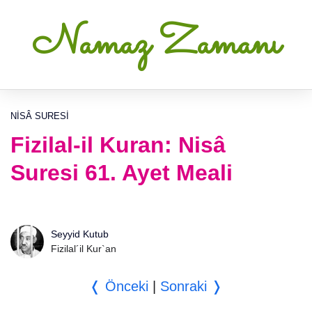
Namaz Zamanı
NISÂ SURESI
Fizilal-il Kuran: Nisâ
Suresi 61. Ayet Meali
Seyyid Kutub
Fizilal´il Kur`an
❬ Önceki
|
Sonraki ❭