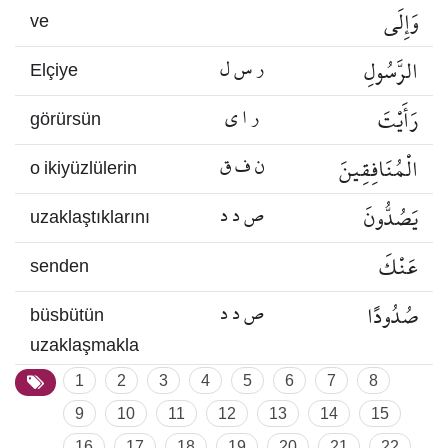
وَإِلَى
ve
الرَّسُولِ
ر س ل
Elçiye
رَأَيْتَ
ر ا ي
görürsün
الْمُنَافِقِينَ
ن ف ق
o ikiyüzlülerin
يَصُدُّونَ
ص د د
uzaklaştıklarını
عَنْكَ
senden
صُدُودًا
ص د د
büsbütün
uzaklaşmakla
1
2
3
4
5
6
7
8
9
10
11
12
13
14
15
16
17
18
19
20
21
22